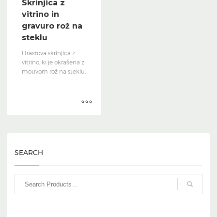
Skrinjica z
vitrino in
gravuro rož na
steklu
Hrastova skrinjica z
vitrino, ki je okrašena z
motivom rož na steklu.
SEARCH