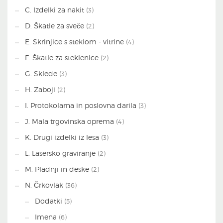
C. Izdelki za nakit
(3)
D. Škatle za sveče
(2)
E. Skrinjice s steklom - vitrine
(4)
F. Škatle za steklenice
(2)
G. Sklede
(3)
H. Zaboji
(2)
I. Protokolarna in poslovna darila
(3)
J. Mala trgovinska oprema
(4)
K. Drugi izdelki iz lesa
(3)
L. Lasersko graviranje
(2)
M. Pladnji in deske
(2)
N. Črkovlak
(36)
Dodatki
(5)
Imena
(6)