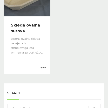
Skleda ovalna
surova
Lesena ovalna skleda
narejena iz
smrekovega lesa,
primerna za postrežbo.
SEARCH