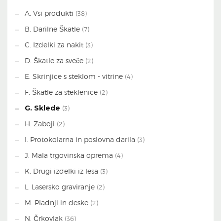
A. Vsi produkti
(38)
B. Darilne Škatle
(7)
C. Izdelki za nakit
(3)
D. Škatle za sveče
(2)
E. Skrinjice s steklom - vitrine
(4)
F. Škatle za steklenice
(2)
G. Sklede
(3)
H. Zaboji
(2)
I. Protokolarna in poslovna darila
(3)
J. Mala trgovinska oprema
(4)
K. Drugi izdelki iz lesa
(3)
L. Lasersko graviranje
(2)
M. Pladnji in deske
(2)
N. Črkovlak
(36)