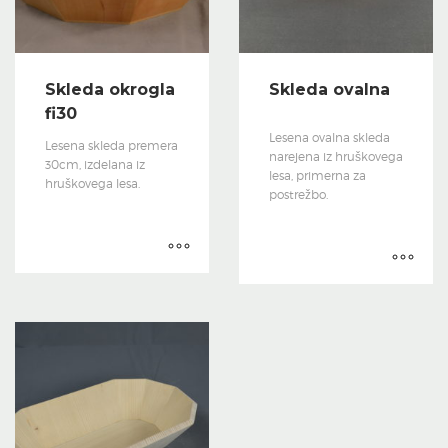
Skleda okrogla
Skleda ovalna
fi30
Lesena ovalna skleda
Lesena skleda premera
narejena iz hruškovega
30cm, izdelana iz
lesa, primerna za
hruškovega lesa.
postrežbo.