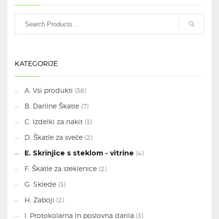
KATEGORIJE
A. Vsi produkti
(38)
B. Darilne Škatle
(7)
C. Izdelki za nakit
(3)
D. Škatle za sveče
(2)
E. Skrinjice s steklom - vitrine
(4)
F. Škatle za steklenice
(2)
G. Sklede
(3)
H. Zaboji
(2)
I. Protokolarna in poslovna darila
(3)