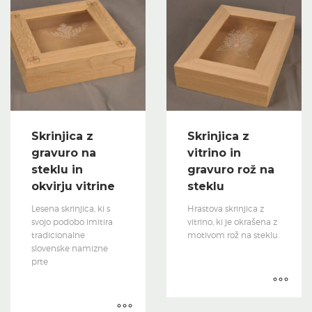
Skrinjica z
Skrinjica z
gravuro na
vitrino in
steklu in
gravuro rož na
okvirju vitrine
steklu
Lesena skrinjica, ki s
Hrastova skrinjica z
svojo podobo imitira
vitrino, ki je okrašena z
tradicionalne
motivom rož na steklu.
slovenske namizne
prte