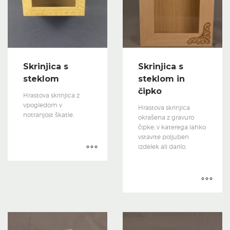
Skrinjica s
Skrinjica s
steklom
steklom in
čipko
Hrastova skrinjica z
vpogledom v
Hrastova skrinjica
notranjost škatle.
okrašena z gravuro
čipke, v katerega lahko
vstavite poljuben
izdelek ali darilo.