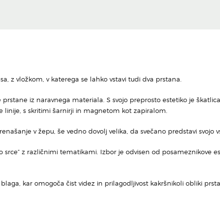
sa, z vložkom, v katerega se lahko vstavi tudi dva prstana.
prstane iz naravnega materiala. S svojo preprosto estetiko je škatlic
linije, s skritimi šarnirji in magnetom kot zapiralom.
 prenašanje v žepu, še vedno dovolj velika, da svečano predstavi svojo 
 srce“ z različnimi tematikami. Izbor je odvisen od posameznikove este
blaga, kar omogoča čist videz in prilagodljivost kakršnikoli obliki p