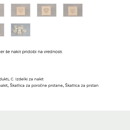
jer še nakit pridobi na vrednosti.
dukti
,
C. Izdelki za nakit
nakit
,
Škatlica za poročne prstane
,
Škatlica za prstan