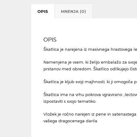
OPIS
MNENJA (0)
OPIS
Škatlica je narejena iz masivnega hrastovega le
Namenjena je vsem, ki želijo embalažo za svoje 
prstanov med obredom. Škatlico odlikujejo čiste 
Škatlica je kljub svoji majhnosti, ki ji omogoča
Škatlica ima na vrhu pokrova vgravirano „lectovo
izpostaviti s svojo tematiko.
Vložek je ročno narejen iz pene in satenastega 
vašega dragocenega darila.