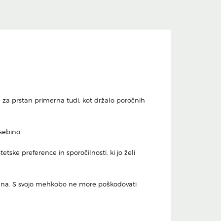
a za prstan primerna tudi, kot držalo poročnih
vsebino.
tske preference in sporočilnosti, ki jo želi
rstana. S svojo mehkobo ne more poškodovati