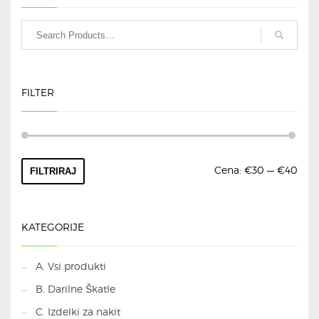
FILTER
Min
Max
Cena:
€30
—
€40
FILTRIRAJ
cena
cena
KATEGORIJE
A. Vsi produkti
B. Darilne Škatle
C. Izdelki za nakit