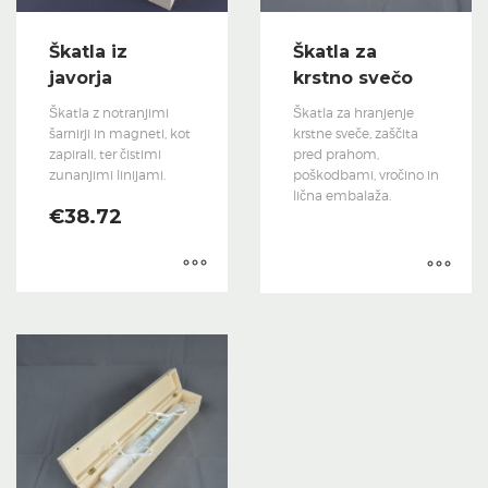
Škatla iz
Škatla za
javorja
krstno svečo
Škatla z notranjimi
Škatla za hranjenje
šarnirji in magneti, kot
krstne sveče, zaščita
zapirali, ter čistimi
pred prahom,
zunanjimi linijami.
poškodbami, vročino in
lična embalaža.
€
38.72