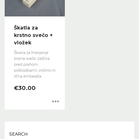
Škatla za
krstno svečo +
vložek
Škatla za hranjenje
krstne sveče, zaščita
pred prahom,
poškodbami, vročino in
lična embalaža.
€
30.00
SEARCH