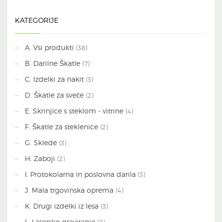
KATEGORIJE
A. Vsi produkti
(38)
B. Darilne Škatle
(7)
C. Izdelki za nakit
(3)
D. Škatle za sveče
(2)
E. Skrinjice s steklom - vitrine
(4)
F. Škatle za steklenice
(2)
G. Sklede
(3)
H. Zaboji
(2)
I. Protokolarna in poslovna darila
(3)
J. Mala trgovinska oprema
(4)
K. Drugi izdelki iz lesa
(3)
L. Lasersko graviranje