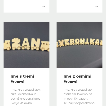
Ime s tremi
Ime z osmimi
črkami
črkami
Ime, ki ga sestavljajo tri
Ime, ki ga sestavljajo
črke, lokomotiva in
osem črk, lokomotiva
potniški vagon, skupaj
in potniški vagon,
tvorijo vlakovno
skupaj tvorijo vlakovno