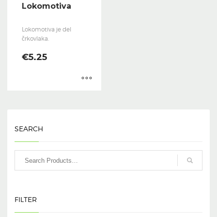
Lokomotiva
Lokomotiva je del
črkovlaka.
€
5.25
SEARCH
FILTER