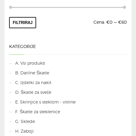
Min
Max
Cena:
€0
—
€60
FILTRIRAJ
cena
cena
KATEGORIJE
A. Vsi produkti
B. Darilne Škatle
C. Izdelki za nakit
D. Škatle za sveče
E. Skrinjice s steklom - vitrine
F. Škatle za steklenice
G. Sklede
H. Zaboji