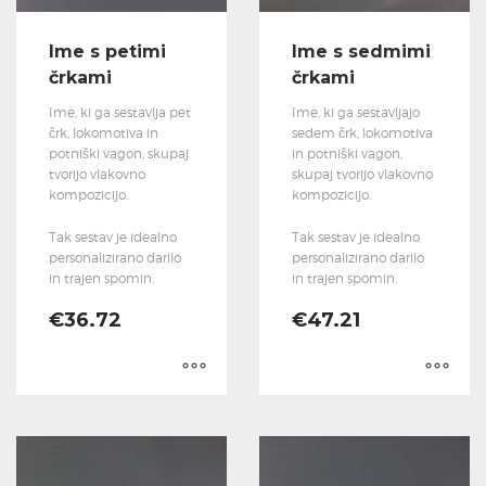
Ime s petimi
Ime s sedmimi
črkami
črkami
Ime, ki ga sestavlja pet
Ime, ki ga sestavljajo
črk, lokomotiva in
sedem črk, lokomotiva
potniški vagon, skupaj
in potniški vagon,
tvorijo vlakovno
skupaj tvorijo vlakovno
kompozicijo.
kompozicijo.
Tak sestav je idealno
Tak sestav je idealno
personalizirano darilo
personalizirano darilo
in trajen spomin.
in trajen spomin.
€
36.72
€
47.21