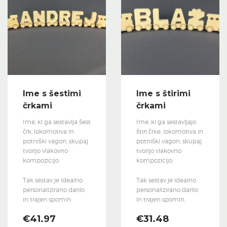
Ime s šestimi
Ime s štirimi
črkami
črkami
Ime, ki ga sestavlja šest
Ime, ki ga sestavljajo
črk, lokomotiva in
štiri črke, lokomotiva in
potniški vagon, skupaj
potniški vagon, skupaj
tvorijo vlakovno
tvorijo vlakovno
kompozicijo.
kompozicijo.
Tak sestav je idealno
Tak sestav je idealno
personalizirano darilo
personalizirano darilo
in trajen spomin.
in trajen spomin.
€
41.97
€
31.48