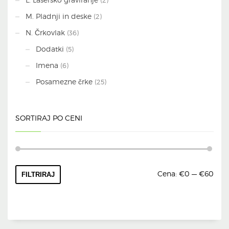
(2)
M. Pladnji in deske
(2)
N. Črkovlak
(36)
Dodatki
(5)
Imena
(6)
Posamezne črke
(25)
SORTIRAJ PO CENI
Min
Max
Cena:
€0
—
€60
FILTRIRAJ
cena
cena