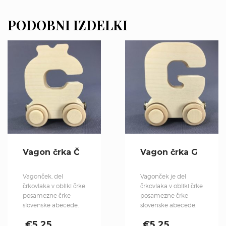
PODOBNI IZDELKI
Vagon črka Č
Vagon črka G
Vagonček, del
Vagonček je del
črkovlaka v obliki črke
črkovlaka v obliki črke
posamezne črke
posamezne črke
slovenske abecede.
slovenske abecede.
€
5.25
€
5.25