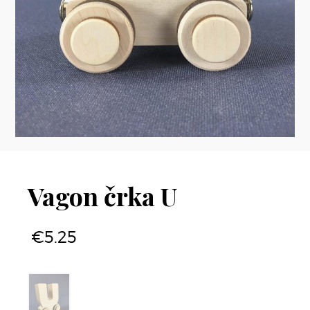
Vagon črka U
€
5.25