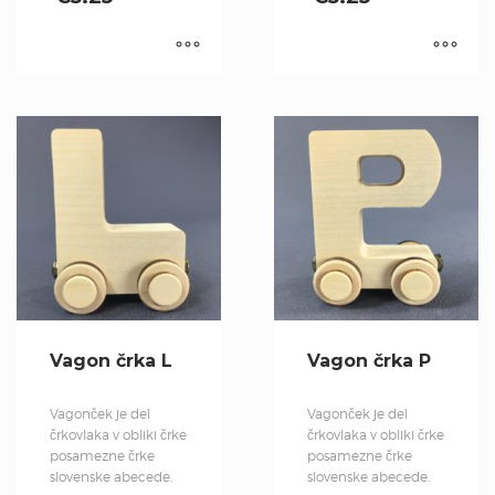
Vagon črka L
Vagon črka P
Vagonček je del
Vagonček je del
črkovlaka v obliki črke
črkovlaka v obliki črke
posamezne črke
posamezne črke
slovenske abecede.
slovenske abecede.