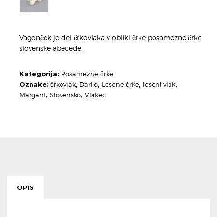
Vagonček je del črkovlaka v obliki črke posamezne črke
slovenske abecede.
Kategorija:
Posamezne črke
Oznake:
črkovlak
,
Darilo
,
Lesene črke
,
leseni vlak
,
Margant
,
Slovensko
,
Vlakec
OPIS