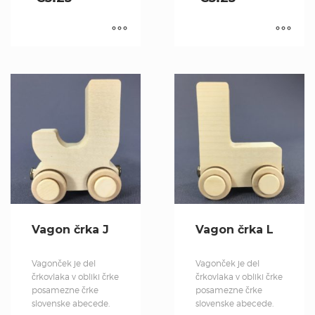
Vagon črka J
Vagon črka L
Vagonček je del
Vagonček je del
črkovlaka v obliki črke
črkovlaka v obliki črke
posamezne črke
posamezne črke
slovenske abecede.
slovenske abecede.