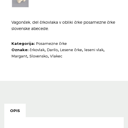
Vagonček, del črkovlaka v obliki črke posamezne črke
slovenske abecede.
Kategorija:
Posamezne črke
Oznake:
črkovlak
,
Darilo
,
Lesene črke
,
leseni vlak
,
Margant
,
Slovensko
,
Vlakec
OPIS