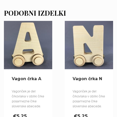
PODOBNI IZDELKI
Vagon črka A
Vagon črka N
Vagonček je del
Vagonček je del
črkovlaka v obliki črke
črkovlaka v obliki črke
posamezne črke
posamezne črke
slovenske abecede.
slovenske abecede.
€
5.25
€
5.25