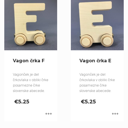
Vagon črka F
Vagon črka E
Vagonček je del
Vagonček je del
črkovlaka v obliki črke
črkovlaka v obliki črke
posamezne črke
posamezne črke
slovenske abecede.
slovenske abecede.
€
5.25
€
5.25