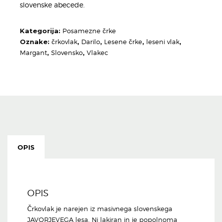
slovenske abecede.
Kategorija:
Posamezne črke
Oznake:
črkovlak
,
Darilo
,
Lesene črke
,
leseni vlak
,
Margant
,
Slovensko
,
Vlakec
OPIS
OPIS
Črkovlak je narejen iz masivnega slovenskega
JAVORJEVEGA lesa. Ni lakiran in je popolnoma