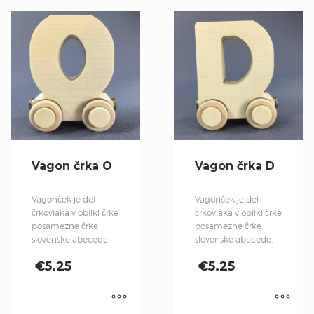
Vagon črka O
Vagon črka D
Vagonček je del
Vagonček je del
črkovlaka v obliki črke
črkovlaka v obliki črke
posamezne črke
posamezne črke
slovenske abecede.
slovenske abecede.
€
5.25
€
5.25